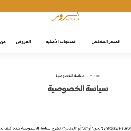
اشترك للحصول على خصم 10% على طلبك الأول
التسجيل
المتجر المخفض
المنتجات الأصلية
العروض
من 
Home
سياسة الخصوصية
سياسة الخصوصية
مرحبًا بك في https://alsurur.com/ (“نحن” أو “لنا” أو “المتجر”). تشرح سياسة الخصوصية هذه