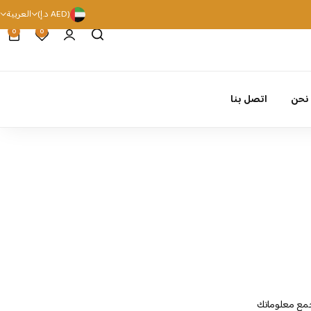
(AED د.إ)
العربية
0
0
نحن
اتصل بنا
 كيف نجمع معلوماتك