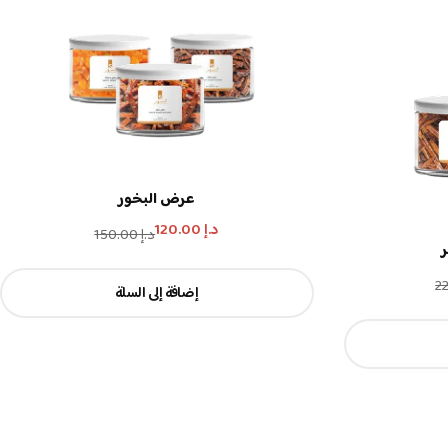
عرض البخور
د.إ
120.00
د.إ
150.00
إضافة إلى السلة