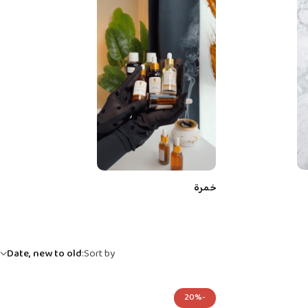
خمرة
Date, new to old
Sort by:
-20%