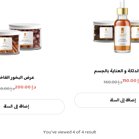
دلكة و العناية بالجسم
عرض البخور الفاخر
إ
150.00
د.إ
160.00
د.إ
200.00
د.إ
220.00
إضافة إلى السلة
إضافة إلى السلة
You've viewed
4
of
4
result