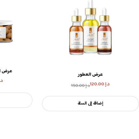
عرض ال
عرض العطور
د.
د.إ
120.00
د.إ
150.00
إضافة إلى السلة