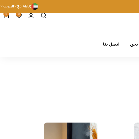
(AED د.إ)
العربية
0
0
نحن
اتصل بنا