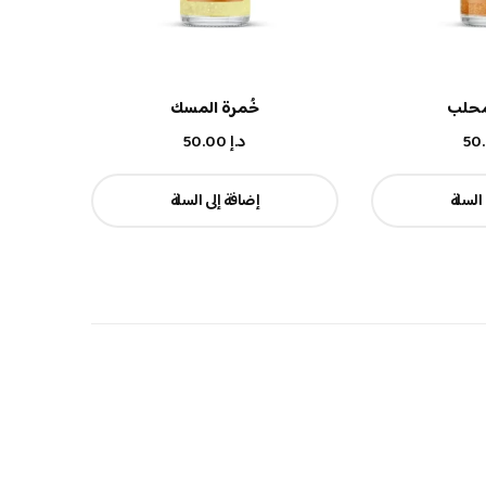
محلب
خُمرة المسك
د.إ
50.00
 السلة
إضافة إلى السلة