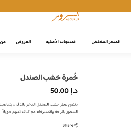
اشترك للحصول على خصم 10% على طلبك الأول
التسجيل
المتجر المخفض
المنتجات الأصلية
العروض
من 
خُمرة خشب الصندل
د.إ
50.00
ينضح عطر خشب الصندل الفاخر بالدفء بتفاصيله 
الشعور بالراحة والاسترخاء مع كثافة تدوم طويلاً.
Share