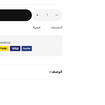
التصنيف:
خمرة
eckout:
الوصف